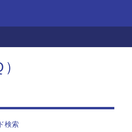
Q）
ド検索