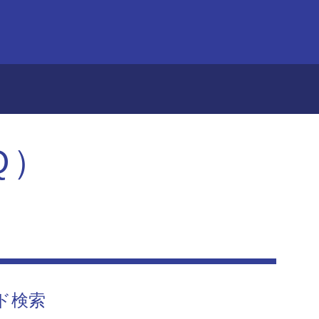
Q）
ド検索